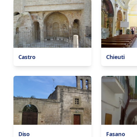
Castro
Chieuti
Diso
Fasano