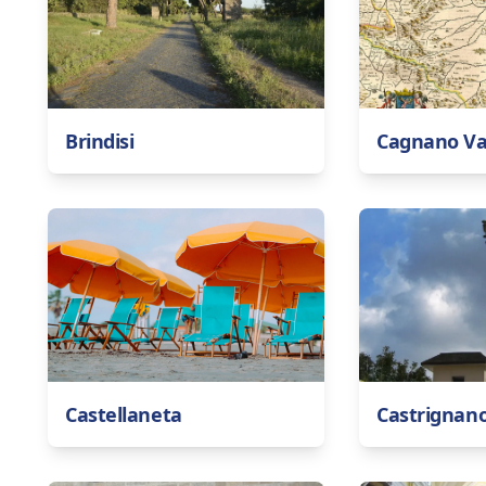
Brindisi
Cagnano V
Castellaneta
Castrignano