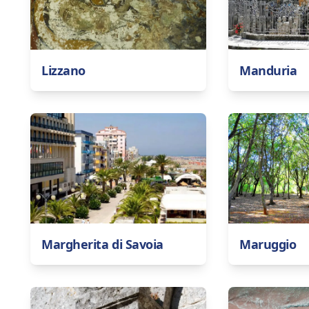
Lizzano
Manduria
Margherita di Savoia
Maruggio