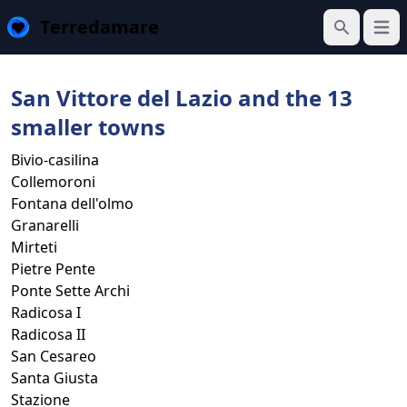
Terredamare
Open
Search
San Vittore del Lazio and the 13
smaller towns
Bivio-casilina
Collemoroni
Fontana dell'olmo
Granarelli
Mirteti
Pietre Pente
Ponte Sette Archi
Radicosa I
Radicosa II
San Cesareo
Santa Giusta
Stazione